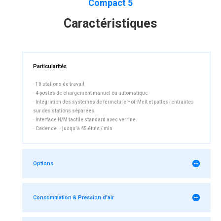
Compact 5
Caractéristiques
Particularités
· 10 stations de travail
· 4 postes de chargement manuel ou automatique
· Intégration des systèmes de fermeture Hot-Melt et pattes rentrantes
sur des stations séparées
· Interface H/M tactile standard avec verrine
· Cadence – jusqu’à 45 étuis / min
Options
Consommation & Pression d'air