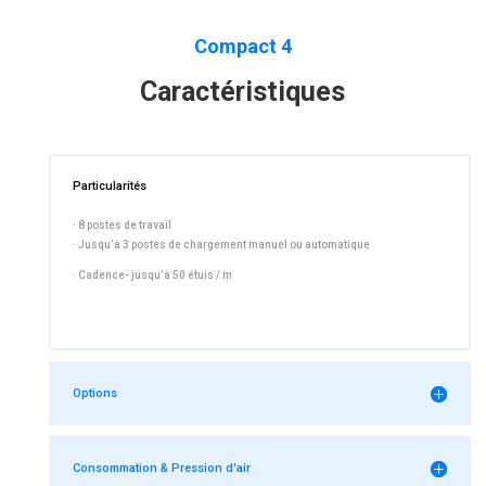
Compact 4
Caractéristiques
Particularités
·
8 postes de travail
·
Jusqu’à 3 postes de chargement manuel ou automatique
· Cadence- jusqu’à 50 étuis / m
Options
Consommation & Pression d'air