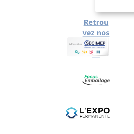
Retrou
vez nos
solutio
ns