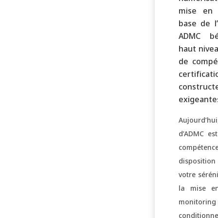
mise en 
base de l’
ADMC bén
haut nivea
de compé
certificati
construct
exigeante
Aujourd’h
d’ADMC est
compéten
dispositi
votre sérén
la mise e
monitoring
conditionn