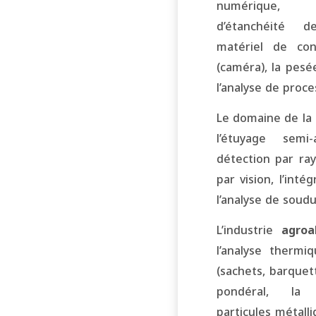
numérique, 
d’étanchéité d
matériel de con
(caméra), la pes
l’analyse de proce
Le domaine de la
l’étuyage semi-
détection par ray
par vision, l’inté
l’analyse de soud
L’industrie
agroa
l’analyse thermi
(sachets, barquett
pondéral, la
particules métalli